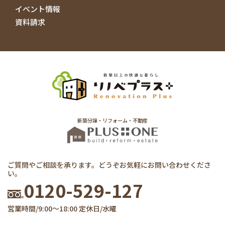
イベント情報
どは有料ですか？
資料請求
ご相談いただいてから、建物診断→診断のご報告→イ
メージ決め→初回プランニング＆お見積りご提示ま
で、一切費用はいただきません。
お客様のご要望を沢山お聞きいたしますので、 しっか
り夢を膨らませておいてください。
リノベーションでローンを活用することはでき
ますか？
新築分譲・リフォーム・不動産
リノベーションには、住宅ローンやリフォームローン
を活用することができます。
借入額が800万円未満の場合はリフォームローンの方が
金利が安く済みます。
一方で、借入額が800万円以上となる場合は住宅ローン
ご質問やご相談を承ります。どうぞお気軽にお問い合わせくださ
い。
の方が金利が安くなります。
0120-529-127
弊社リノベプラスでは、各種銀行様やJA 様と提携し、
さまざまなローンのご提案ができるように準備を整え
ておりますので、お気軽にご相談くださいませ。
営業時間/9:00～18:00 定休日/水曜