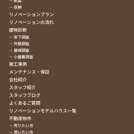
耐震
また、その中でもリノベーション会社の特徴を一番に
収納
表しているのが、各社の「施工事例」です。
リノベーションプラン
まずは各社のホームページで、事例の件数・デザイ
ン・アイデアの豊富さをご確認ください。
リノベーションの流れ
そして、弊社のように「リノベーションモデルハウ
建物診断
ス」を持っている会社があるならば、一度見学に足を
床下調査
運び、実際にどのような施工をしてくれるのかを確認
外壁調査
しておくと良いでしょう。
屋根調査
特に、その会社のこだわりポイント・どのような思い
でリノベーション・リフォームをしているのかを確認
小屋裏調査
しましょう。
施工事例
メンテナンス・保証
リノベーションやリフォームに補助金はでます
会社紹介
か？
スタッフ紹介
スタッフブログ
弊社リノベプラスでは、お客様の条件にあった補助金
を調査・ご提案させていただきます。
よくあるご質問
住宅改修制度、介護保険補助制度、耐震補助制度な
リノベーションモデルハウス一覧
ど、補助金の制度は細かく、また年々変わります。
不動産物件
詳しくは弊社スタッフにお伺いください。
売りたい方
リノベーションやリフォームの相談・見積りな
買いたい方