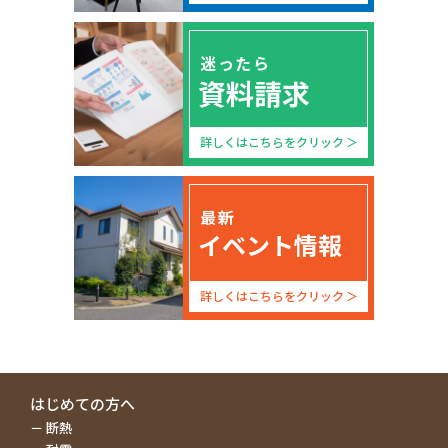
をしたり、訪問したりすることはございません。
ですので、お気軽にご相談いただければと思います。
また、建物診断やプランニング、お見積りまではすべ
迷ったら
て無料で実施させていただいておりますが、もしお客
資料請求
様のご要望にそぐわない場合は遠慮なくお断りいただ
いて構いません。
お客様にとって、家づくりは人生に何度も経験するこ
詳しくはこちらをクリック
とではありません。われわれとしてもお客様に後悔は
していただきたくありません。
しっかりと吟味するにあたっての一つの参考に、弊社
をうまくご活用いただければと思います。
最新
イベント情報
会社が多すぎて依頼先をどうやって決めれば良
いか分かりません。
詳しくはこちらをクリック
まずは、その会社が「リノベーション・増改築リフォ
ーム専門店」かどうかを確認しましょう。
トイレの入れ替えのような小規模な工事を中心に行っ
ているリフォーム会社さんに、リノベーションのよう
な大規模なリフォーム工事を任せるのは難しいでしょ
はじめての方へ
うから、リノベーションを専門で扱っているお店をご
断熱
利用されるのが良いと思います。