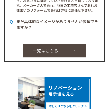
ら、お客さまに満足していただけると自負しておりま
す。メーカーさんであれ、地場の工務店さんであれお
住まいのリフォームであれば弊社にお任せ下さい。
まだ具体的なイメージがありませんが依頼でき
ますか？
はい、大丈夫です｡
過去の施工事例等からお客様のお好みに合うリノベー
ション・リフォーム案を選んでいただくことが可能で
一覧はこちら
す｡
お客様の現在のお住まいに対する思いや､今抱えている
お悩みなどをじっくりと伺い､それらを解決するための
最適なプランをご提案させていただきます。
また､弊社リノベプラスにすべてお任せいただければ､
一からご提案差し上げるサービスもご利用いただけま
す。
リノベーション
一度来店したら、しつこく営業されたりしませ
展示場を見る
んか？
詳しくはこちらをクリック
弊社リノベプラスでは、お客様に許可なく頻繁に電話