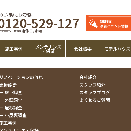
のご相談もお気軽に
0120-529-127
期間限定
最新イベント情報
:00～18:00 定休日/水曜
メンテナンス
施工事例
会社概要
モデルハウス
・保証
リノベーションの流れ
会社紹介
建物診断
スタッフ紹介
床下調査
スタッフブログ
外壁調査
よくあるご質問
屋根調査
小屋裏調査
施工事例
メンテナンス・保証