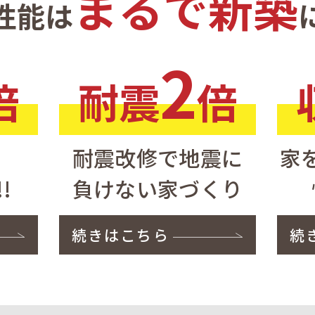
まるで新築
性能は
2
倍
耐震
倍
耐震改修で地震に
家
!
負けない家づくり
続きはこちら
続