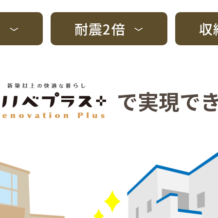
倍
耐震2倍
収
で実現で