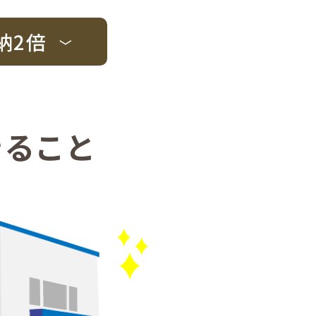
納2倍
きること