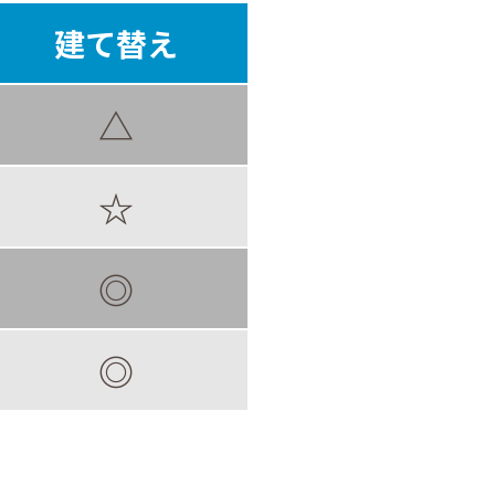
建て替え
△
☆
◎
◎