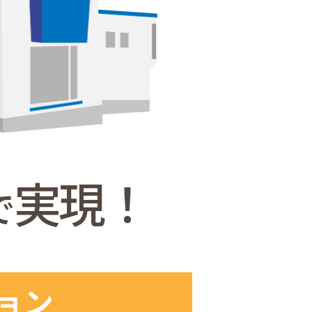
実現！
で
ョン