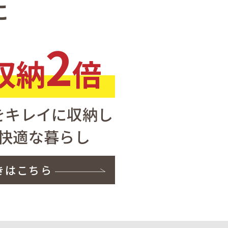
に
2
収納
倍
をキレイに収納し
快適な暮らし
きはこちら