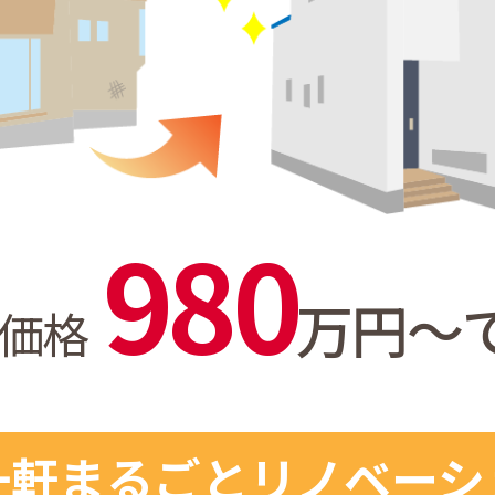
980
万円〜
価格
一軒まるごと
リノベーシ