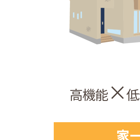
×
高機能
低
家