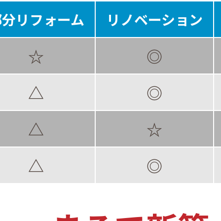
部分
リフォーム
リノベーション
☆
◎
△
◎
△
☆
△
◎